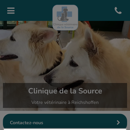
Open con
Page d'accueil de Clinique de l
Clinique de la Source
Votre vétérinaire à Reichshoffen
Contactez-nous