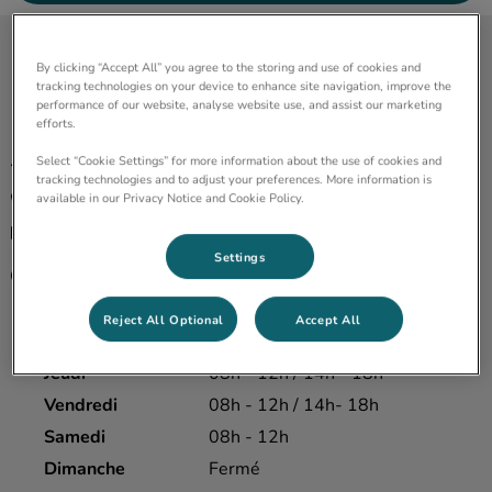
Clinique vétérinaire de la Source
By clicking “Accept All” you agree to the storing and use of cookies and
tracking technologies on your device to enhance site navigation, improve the
performance of our website, analyse website use, and assist our marketing
efforts.
Select “Cookie Settings” for more information about the use of cookies and
10 Fbg de Niederbronn, 67110 Reichshoffen
tracking technologies and to adjust your preferences. More information is
available in our Privacy Notice and Cookie Policy.
03 88 80 32 00
contact@cliniquesource.fr
Settings
Lundi
08h - 12h / 14h - 18h
Mardi
08h - 12h / 14h - 18h
Reject All Optional
Accept All
Mercredi
08h - 12h / 14h- 18h
Jeudi
08h - 12h / 14h - 18h
Vendredi
08h - 12h / 14h- 18h
Samedi
08h - 12h
Dimanche
Fermé