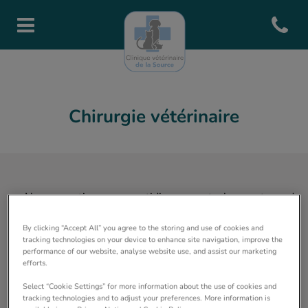
Open con
Page d'accueil de Clinique de l
Chirurgie vétérinaire
Nous pratiquons quotidiennement les actes de
chirurgie de convenance (stérilisation, castration
détartrages etc..) sur chiens chats et lapins.
By clicking “Accept All” you agree to the storing and use of cookies and
tracking technologies on your device to enhance site navigation, improve the
performance of our website, analyse website use, and assist our marketing
Nous opérons également en cas de besoin la plupart
efforts.
des pathologies courantes et certaines pathologies
Select “Cookie Settings” for more information about the use of cookies and
orthopédiques.
tracking technologies and to adjust your preferences. More information is