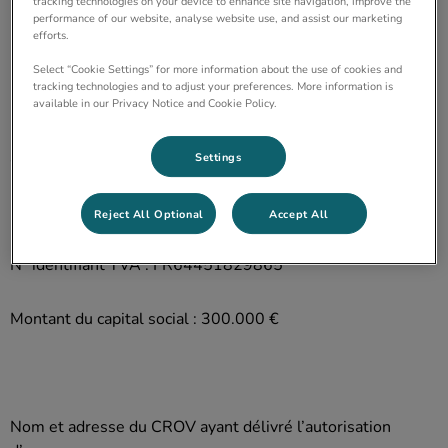
tracking technologies on your device to enhance site navigation, improve the
performance of our website, analyse website use, and assist our marketing
efforts.
Forme juridique : SAS
Select “Cookie Settings” for more information about the use of cookies and
tracking technologies and to adjust your preferences. More information is
Immatriculée au RCS le 28.01.2004
available in our Privacy Notice and Cookie Policy.
sous le numéro Nanterre 451 829 865
Settings
N° SIRET : 45182986501693
Reject All Optional
Accept All
N° identifiant TVA : FR64451829865
Montant du capital social : 300.000 €
Nom et adresse du CROV ayant délivré l’autorisation